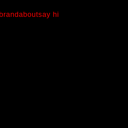
brand
about
say hi