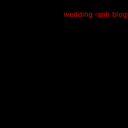
wedding
anti blog
gallery
stories
experience
details
stuttgart
berlin
münchen