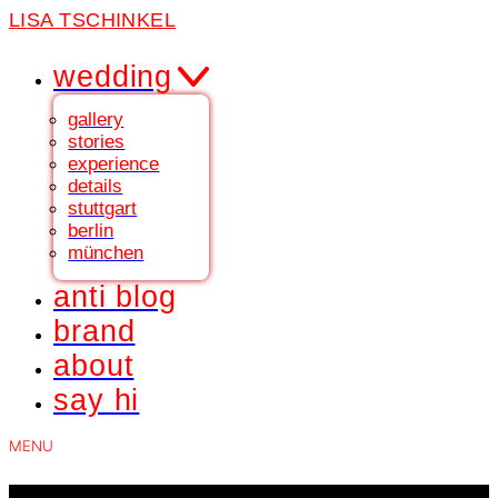
LISA TSCHINKEL
wedding
gallery
stories
experience
details
stuttgart
berlin
münchen
anti blog
brand
about
say hi
MENU