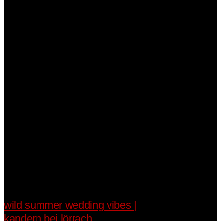
wild summer wedding vibes |
kandern bei lörrach