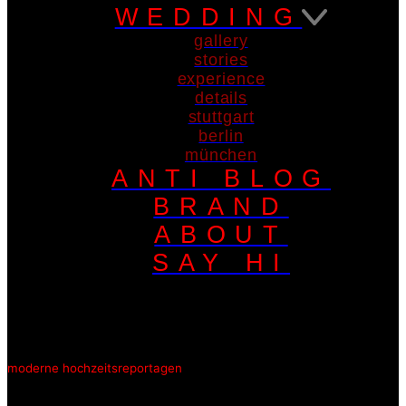
WEDDING
gallery
stories
experience
details
stuttgart
berlin
münchen
ANTI BLOG
BRAND
ABOUT
SAY HI
moderne hochzeitsreportagen