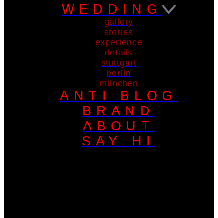
WEDDING
gallery
stories
experience
details
stuttgart
berlin
münchen
ANTI BLOG
BRAND
ABOUT
SAY HI