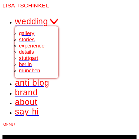
LISA TSCHINKEL
wedding
gallery
stories
experience
details
stuttgart
berlin
münchen
anti blog
brand
about
say hi
MENU